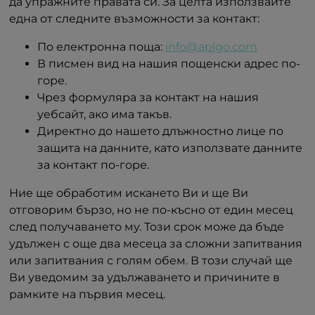
да упражните правата си. За целта използвайте
една от следните възможности за контакт:
По електронна поща:
info@aplgo.com
В писмен вид на нашия пощенски адрес по-
горе.
Чрез формуляра за контакт на нашия
уебсайт, ако има такъв.
Директно до нашето длъжностно лице по
защита на данните, като използвате данните
за контакт по-горе.
Ние ще обработим искането Ви и ще Ви
отговорим бързо, но не по-късно от един месец
след получаването му. Този срок може да бъде
удължен с още два месеца за сложни запитвания
или запитвания с голям обем. В този случай ще
Ви уведомим за удължаването и причините в
рамките на първия месец.