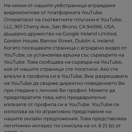
На някои от нашите уебстраници вграждаме
видеоклипове от платформата YouTube.
Операторът на съответните плъгини е YouTube,
LLC, 901 Cherry Ave., San Bruno, CA 94066, USA,
дъщерно дружество на Google Ireland Limited,
Gordon House, Barrow Street, Dublin 4, Ireland.
Когато посещавате страница с вградено видео от
YouTube, се установява връзка със сървърите на
YouTube. Това съобщава на сървъра на YouTube,
коя от нашите страници сте посетили. Ако сте
влезли в профила си в YouTube, Вие разрешавате
на YouTube да свърже директно поведението Ви
при гледане с личния Ви профил. Можете да
предотвратите това, като предварително
излезете от профила си в YouTube. YouTube се
използва за по-атрактивно представяне на
нашите онлайн предложения. Това представлява
легитимен интерес по смисъла на чл. 6 (1) (е) от