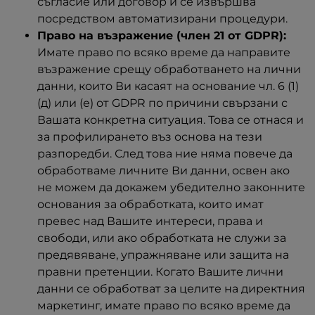
съгласие или договор и се извършва
посредством автоматизирани процедури.
Право на възражение (член 21 от GDPR):
Имате право по всяко време да направите
възражение срещу обработването на лични
данни, които Ви касаят на основание чл. 6 (1)
(д) или (е) от GDPR по причини свързани с
Вашата конкретна ситуация. Това се отнася и
за профилирането въз основа на тези
разпоредби. След това ние няма повече да
обработваме личните Ви данни, освен ако
не можем да докажем убедително законните
основания за обработката, които имат
превес над Вашите интереси, права и
свободи, или ако обработката не служи за
предявяване, упражняване или защита на
правни претенции. Когато Вашите лични
данни се обработват за целите на директния
маркетинг, имате право по всяко време да