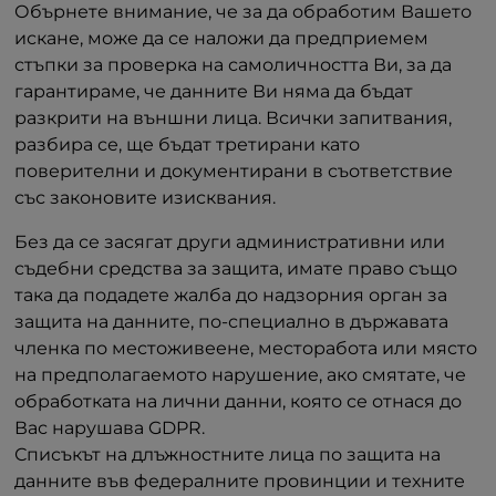
Обърнете внимание, че за да обработим Вашето
искане, може да се наложи да предприемем
стъпки за проверка на самоличността Ви, за да
гарантираме, че данните Ви няма да бъдат
разкрити на външни лица. Всички запитвания,
разбира се, ще бъдат третирани като
поверителни и документирани в съответствие
със законовите изисквания.
Без да се засягат други административни или
съдебни средства за защита, имате право също
така да подадете жалба до надзорния орган за
защита на данните, по-специално в държавата
членка по местоживеене, месторабота или място
на предполагаемото нарушение, ако смятате, че
обработката на лични данни, която се отнася до
Вас нарушава GDPR.
Списъкът на длъжностните лица по защита на
данните във федералните провинции и техните