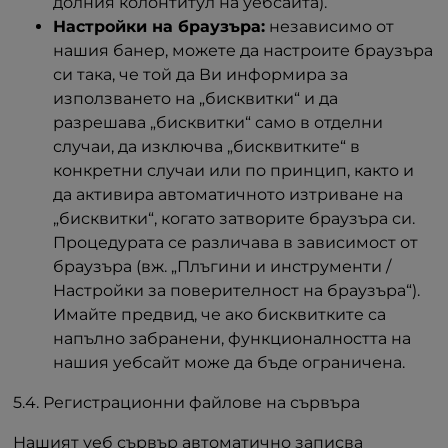
долния колонтитул на уебсайта).
Настройки на браузъра:
независимо от
нашия банер, можете да настроите браузъра
си така, че той да Ви информира за
използването на „бисквитки“ и да
разрешава „бисквитки“ само в отделни
случаи, да изключва „бисквитките“ в
конкретни случаи или по принцип, както и
да активира автоматичното изтриване на
„бисквитки“, когато затворите браузъра си.
Процедурата се различава в зависимост от
браузъра (вж. „Плъгини и инструменти /
Настройки за поверителност на браузъра“).
Имайте предвид, че ако бисквитките са
напълно забранени, функционалността на
нашия уебсайт може да бъде ограничена.
5.4. Регистрационни файлове на сървъра
Нашият уеб сървър автоматично записва