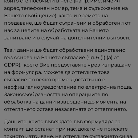
които сте посочили в него (напр. име, имейл
адрес, телефонен номер, тема и съдържание на
Вашето съобщение), както и времето на
предаване, ще бъдат съхранени и обработени от
нас за целите на обработката на Вашето
запитване и в случай на допълнителни въпроси.
Тези данни ще бъдат обработвани единствено
въз основа на Вашето съгласие (чл. 6 (1) (a) от
GDPR), което Вие предоставяте чрез изпращане
на формуляра. Можете да оттеглите това
съгласие по всяко време. Достатъчно е
неофициално уведомление по електронна поща.
Законосъобразността на операциите по
обработка на данни извършени до момента на
оттеглянето остава незасегната от оттеглянето.
Данните, които въвеждате във формуляра за
контакт, ще останат при нас, докато не поискате
тяхното изтриване, не оттеглите съгласието си за