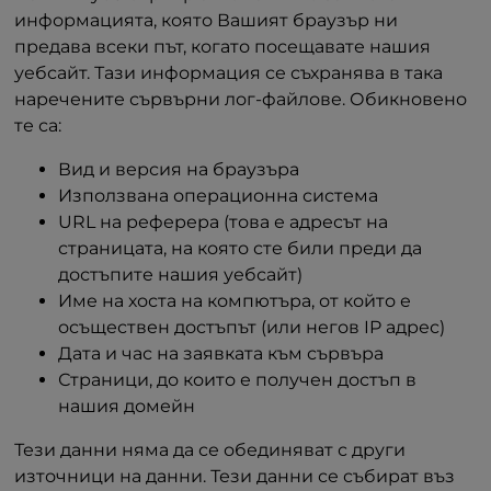
информацията, която Вашият браузър ни
предава всеки път, когато посещавате нашия
уебсайт. Тази информация се съхранява в така
наречените сървърни лог-файлове. Обикновено
те са:
Вид и версия на браузъра
Използвана операционна система
URL на реферера (това е адресът на
страницата, на която сте били преди да
достъпите нашия уебсайт)
Име на хоста на компютъра, от който е
осъществен достъпът (или негов IP адрес)
Дата и час на заявката към сървъра
Страници, до които е получен достъп в
нашия домейн
Тези данни няма да се обединяват с други
източници на данни. Тези данни се събират въз