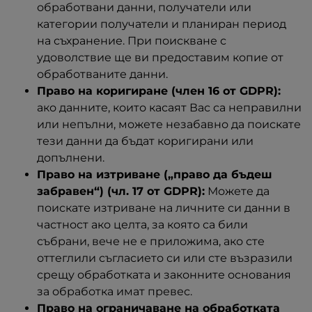
обработвани данни, получатели или
категории получатели и планиран период
на съхранение. При поискване с
удоволствие ще ви предоставим копие от
обработваните данни.
Право на коригиране (член 16 от GDPR):
ако данните, които касаят Вас са неправилни
или непълни, можете незабавно да поискате
тези данни да бъдат коригирани или
допълнени.
Право на изтриване („право да бъдеш
забравен“) (чл. 17 от GDPR):
Можете да
поискате изтриване на личните си данни в
частност ако целта, за която са били
събрани, вече не е приложима, ако сте
оттеглили съгласието си или сте възразили
срещу обработката и законните основания
за обработка имат превес.
Право на ограничаване на обработката