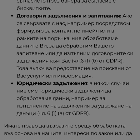
съгласието през банера за съгласие с
бисквитките.
Договорни задължения и запитвания:
Ако
се свързвате с нас, например посредством
формуляр за контакт, по имейл или в
рамките на поръчка, ние обработваме
данните Ви, за да обработим Вашето
запитване или да изпълним договорните си
задължения към Вас (чл.6 (1) (б) от GDPR).
Това включва предоставяне на поискани от
Вас услуги или информация.
Юридически задължения
: в някои случаи
ние сме юридически задължени да
обработваме данни, например за
изпълнение на задължения за удържане на
данъци (чл. 6 (1) (в) от GDPR).
Имате право да възразите срещу обработката
въз основа на нашите интереси по закон или да