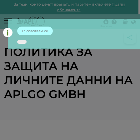
За тези, които ценят времето и парите – включете
Прайм
абонамента
.
Влизане
Съгласявам се
ПОЛИТИКА ЗА
ЗАЩИТА НА
ЛИЧНИТЕ ДАННИ НА
APLGO GMBH