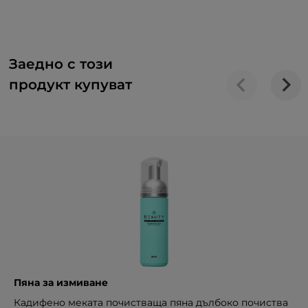
Заедно с този
продукт купуват
Пяна за измиване
Кадифено меката почистваща пяна дълбоко почиства