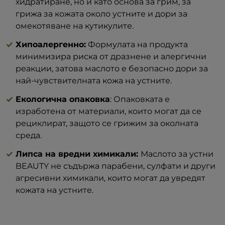
хидратиране, но и като основа за грим, за
грижа за кожата около устните и дори за
омекотяване на кутикулите.
Хипоалергенно:
Формулата на продукта
минимизира риска от дразнене и алергични
реакции, затова маслото е безопасно дори за
най-чувствителната кожа на устните.
Екологична опаковка
: Опаковката е
изработена от материали, които могат да се
рециклират, защото се грижим за околната
среда.
Липса на вредни химикали:
Маслото за устни
BEAUTY не съдържа парабени, сулфати и други
агресивни химикали, които могат да увредят
кожата на устните.