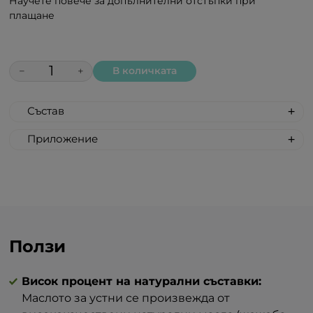
Научете повече за допълнителни отстъпки при
плащане
−
+
В количката
Състав
PETROLATUM,
Приложение
CAPRYLIC/CAPRICTRIGLYCERIDE,
1.⁠ ⁠Нанасяйте маслото за устни всеки ден
HYDROGENATEDCASTOROIL,
според нуждата.
SIMMONDSIACHINENSISSEEDOIL,
2.⁠ ⁠Препоръчително е маслото за устни
TOCOPHEROL,
да се използва след ексфолиране с
BRASSICAALBASPROUTEXTRACT,
пилинг за устни.
MENTHAARVENSISLEAFOIL, LIMONENE,
Маслото за устни може да се използва
Ползи
MENTHOL, PINENE.
като основа за грим, преди нанасяне на
декоративната козметика (червило,
Висок процент на натурални съставки:
молив за устни).
Маслото за устни се произвежда от