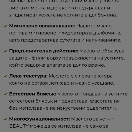
висококачествени натурални масла (жожоба,
листа от мента и др.), които подхранват и
хидратират кожата на устните в дълбочина.
Мигновено овлажняване:
Нашето масло
попива мигновено и хидратира в дълбочина,
като предотвратява сухотата и напукванията.
Продължително действие:
Маслото образува
защитен филм върху повърхността на устните,
който задържа влагата за дълго време.
Лека текстура:
Маслото е с лека текстура,
която не оставя лепкаво и мазно усещане.
Естествен блясък:
Маслото придава на устните
естествен блясък и подчертава красотата им
без използване на изкуствени оцветители.
Многофункционалност:
Маслото за устни
BEAUTY може да се използва не само за