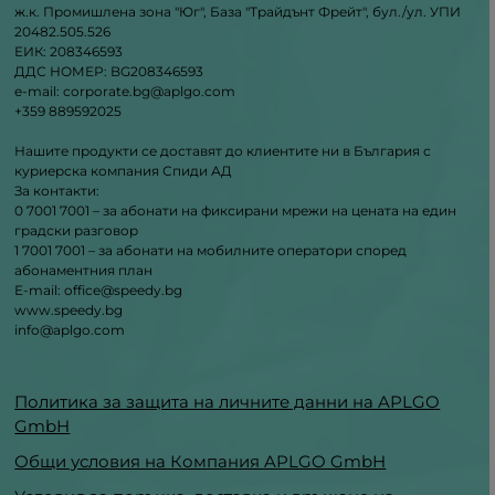
ж.к. Промишлена зона "Юг", База "Трайдънт Фрейт", бул./ул. УПИ
20482.505.526
ЕИК: 208346593
ДДС НОМЕР: BG208346593
e-mail: corporate.bg@aplgo.com
+359 889592025
Нашите продукти се доставят до клиентите ни в България с
куриерска компания Спиди АД
За контакти:
0 7001 7001 – за абонати на фиксирани мрежи на цената на един
градски разговор
1 7001 7001 – за абонати на мобилните оператори според
абонаментния план
Е-mail: office@speedy.bg
www.speedy.bg
info@aplgo.com
Политика за защита на личните данни на APLGO
GmbH
Общи условия на Компания APLGO GmbH