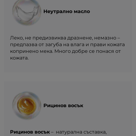
Неутрално масло
Леко, не предизвиква дразнене, немазно –
предпазва от загуба на влага и прави кожата
копринено мека. Много добре се понася от
кожата.
Рицинов восък
Рицинов восък
– натурална съставка,