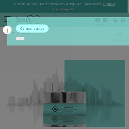
За тези, които ценят времето и парите – включете
Прайм
абонамента
.
Влизане
Съгласявам се
назад