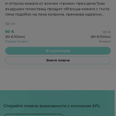
и отпуска кожата от всички «грижи» през деня.Този
въздушен почистващ продукт обгръща кожата с гъста
пяна подобно на лека коприна, премахва идеално
класическия грим, прониква дълбоко в порите
150 ml
почиства без да уврежда естествения защитен слой,
отпуска кожата и осигурява оптимална основа за
90 €
120 €
последваща грижа.150 мл
(60 €/100мл)
(80 €/100мл)
Прайм Клиент
Клиент
В количката
Вижте повече
Открийте повече възможности с компания APL