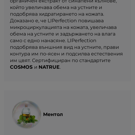
органичен екстракт от синапени кълнове,
който увеличава обема на устните и
подобрява хидратирането на кожата.
Доказано е, че LIPerfection повишава
микроциркулацията на кожата, увеличава
обема на устните и задържането на влага
само с едно нанасяне. LIPerfection
подобрява външния вид на устните, прави
контура им по-ясен и подсилва естествения
им цвят. Сертифициран по стандартите
COSMOS
и
NATRUE
.
Ментол