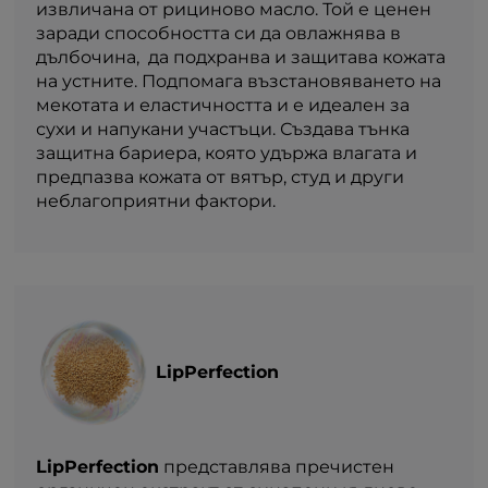
извличана от рициново масло. Той е ценен
заради способността си да овлажнява в
дълбочина, да подхранва и защитава кожата
на устните. Подпомага възстановяването на
мекотата и еластичността и е идеален за
сухи и напукани участъци. Създава тънка
защитна бариера, която удържа влагата и
предпазва кожата от вятър, студ и други
неблагоприятни фактори.
LipPerfection
LipPerfection
представлява пречистен